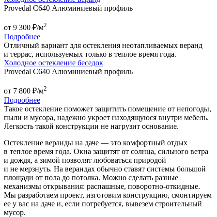
Provedal C640 Алюминиевый профиль
2
от
9 300
₽/м
Подробнее
Отличный вариант для остекления неотапливаемых веранд
и террас, используемых только в теплое время года.
Холодное остекление беседок
Provedal C640 Алюминиевый профиль
2
от
7 800
₽/м
Подробнее
Такое остекление поможет защитить помещение от непогоды,
пыли и мусора, надежно укроет находящуюся внутри мебель.
Легкость такой конструкции не нагрузит основание.
Остекление веранды на даче — это комфортный отдых
в теплое время года. Окна защитят от солнца, сильного ветра
и дождя, а зимой позволят любоваться природой
и не мерзнуть. На верандах обычно ставят системы большой
площади от пола до потолка. Можно сделать разные
механизмы открывания: распашные, поворотно-откидные.
Мы разработаем проект, изготовим конструкцию, смонтируем
ее у вас на даче и, если потребуется, вывезем строительный
мусор.